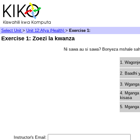
Select Unit
>
Unit 12:Afya (Health)
>
Exercise 1:
Exercise 1: Zoezi la kwanza
Ni sawa au si sawa? Bonyeza mshale sahi
1. Wagonj
2. Baadhi 
3. Wganga 
4. Mganga 
kisasa
5. Mganga 
Instructor's Email: