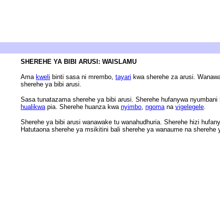
SHEREHE YA BIBI ARUSI: WAISLAMU
Ama
kweli
binti sasa ni mrembo,
tayari
kwa sherehe za arusi. Wanawa
sherehe ya bibi arusi.
Sasa tunatazama sherehe ya bibi arusi. Sherehe hufanywa nyumbani 
hualikwa
pia. Sherehe huanza kwa
nyimbo
,
ngoma
na
vigelegele
.
Sherehe ya bibi arusi wanawake tu wanahudhuria. Sherehe hizi hufany
Hatutaona sherehe ya msikitini bali sherehe ya wanaume na sherehe