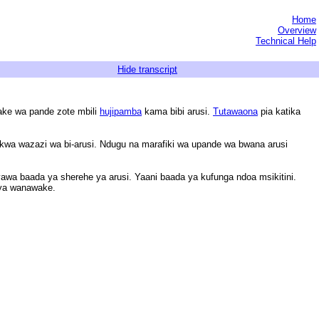
Home
Overview
Technical Help
Hide transcript
ke wa pande zote mbili
hujipamba
kama bibi arusi.
Tutawaona
pia katika
kwa wazazi wa bi-arusi. Ndugu na marafiki wa upande wa bwana arusi
awa baada ya sherehe ya arusi. Yaani baada ya kufunga ndoa msikitini.
 ya wanawake.