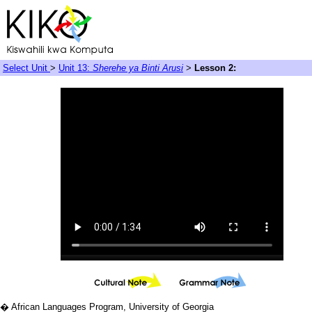
Select Unit
>
Unit 13:
Sherehe ya Binti Arusi
>
Lesson 2:
� African Languages Program, University of Georgia