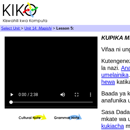
Select Unit
>
Unit 14:
Mapishi
>
Lesson 5:
KUPIKA M
Vifaa ni un
Kutengene
la nazi.
An
umelainika
hewa
katik
Baada ya k
anafunika 
Sasa Dada
mkate wa 
kukiacha
m