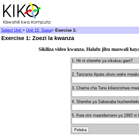
Select Unit
>
Unit 15: Siasa
>
Exercise 1:
Exercise 1: Zoezi la kwanza
Sikiliza video kwanza. Halafu jibu maswali hay
1. Hii ni sherehe ya sikukuu gani?
2. Tanzania ilipata uhuru wake mwak
3. Chama cha Tanu kilianzishwa mwa
4. Sherehe ya Sabasaba hushereheke
5. Kwa nini maandamano ya 1993 ni t