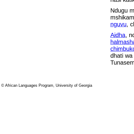
Ndugu ma
mshikam
nguvu
, 
Aidha
, 
halmasha
chimbuk
dhati wa
Tunasem
© African Languages Program, University of Georgia