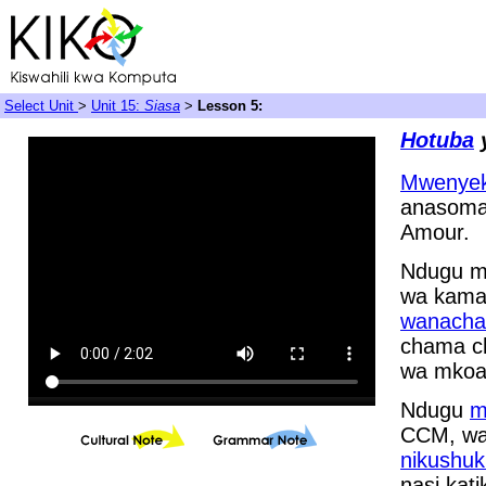
Select Unit
>
Unit 15:
Siasa
>
Lesson 5:
Hotuba
Mwenyeki
anasoma
Amour.
Ndugu m
wa kamat
wanach
chama c
wa mkoa
Ndugu
m
CCM, wa
nikushuk
nasi kat