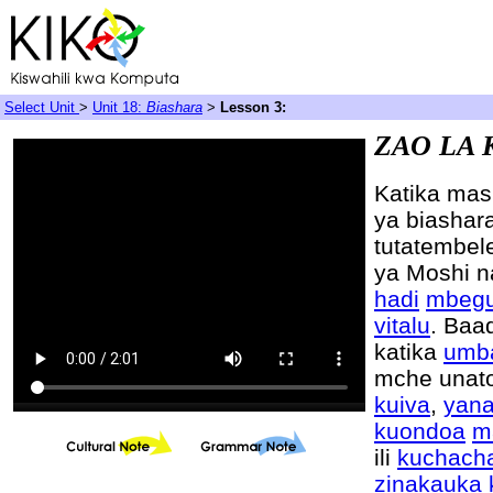
Select Unit
>
Unit 18:
Biashara
>
Lesson 3:
ZAO LA
Katika ma
ya biashar
tutatembe
ya Moshi n
hadi
mbeg
vitalu
. Baa
katika
umba
mche unat
kuiva
,
yan
kuondoa
m
ili
kuchach
zinakauka