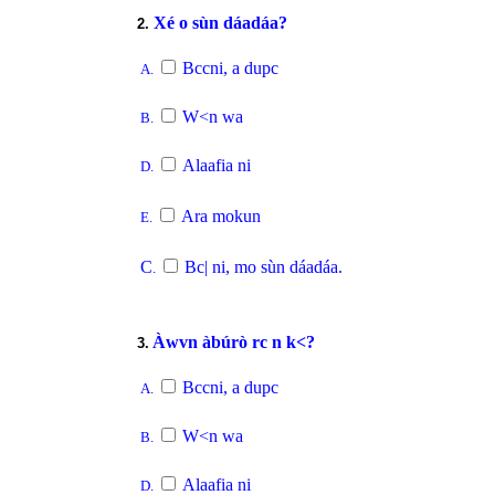
Xé o sùn dáadáa?
2.
Bccni, a dupc
A.
W<n wa
B.
Alaafia ni
D.
Ara mokun
E.
C
Bc| ni, mo sùn dáadáa.
.
Àwvn àbúrò rc n k<?
3.
Bccni, a dupc
A.
W<n wa
B.
Alaafia ni
D.