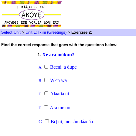
Select Unit
>
Unit 1: Ìkíni (Greetings)
>
Exercise 2:
Find the correct response that goes with the questions below:
Xé ará mókun?
1.
Bccni, a dupc
A.
W<n wa
B.
Alaafia ni
D.
Ara mokun
E.
C
Bc| ni, mo sùn dáadáa.
.