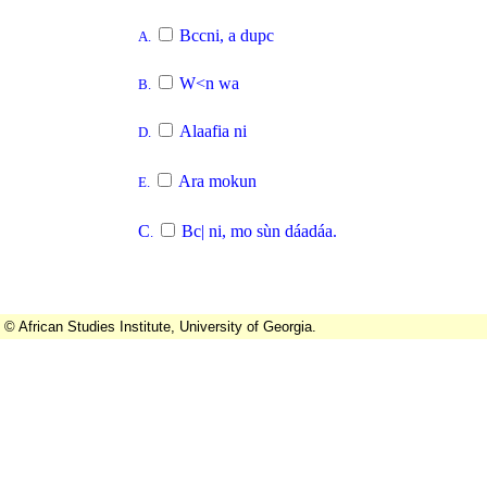
Bccni, a dupc
A.
W<n wa
B.
Alaafia ni
D.
Ara mokun
E.
C
Bc| ni, mo sùn dáadáa.
.
© African Studies Institute, University of Georgia.