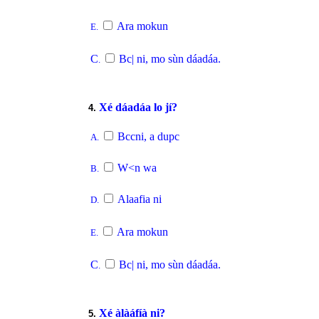
Ara mokun
E.
C
Bc| ni, mo sùn dáadáa.
.
Xé dáadáa lo jí?
4.
Bccni, a dupc
A.
W<n wa
B.
Alaafia ni
D.
Ara mokun
E.
C
Bc| ni, mo sùn dáadáa.
.
Xé àlàáfíà ni?
5.