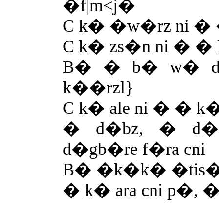
�f|m<j�
C k� �w�rz ni � 
C k� zs�n ni � � k
B� � b� w� di 
k��rzl}
C k� ale ni � � k� a
� d�bz, � d�
d�gb�re f�ra cni
B� �k�k� �tis�
� k� ara cni p�,