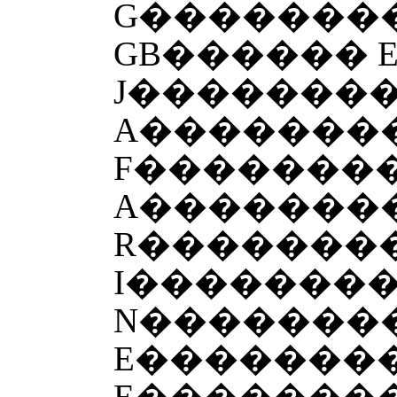
G�������
GB������ 
J�������
A�������
F��������
A�������
R�������
I�������
N�������
E�������
E�������