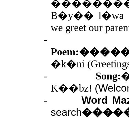
�������
B�y�� l�wa
we greet our paren
-
Poem:���
�k�ni (Greeting
-
Song:
K��bz!
(Welco
-
Word M
search
����