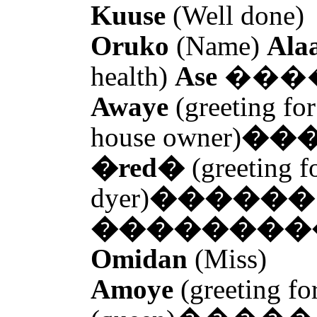
Kuuse
(Well done)
Oruko
(Name)
Alaa
health)
Ase
���� (
Awaye
(greeting for
house owner)
���
�red�
(greeting f
dyer)
������ O
��������
Omidan
(Miss)
Amoye
(greeting f