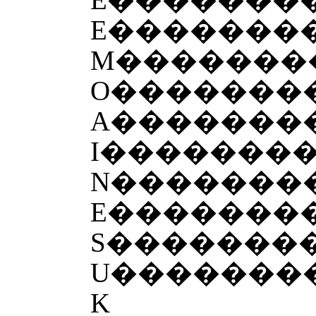
E�������
M��������
O�������
A�������
I�������
N�������
E�������
S�������
U�������
K