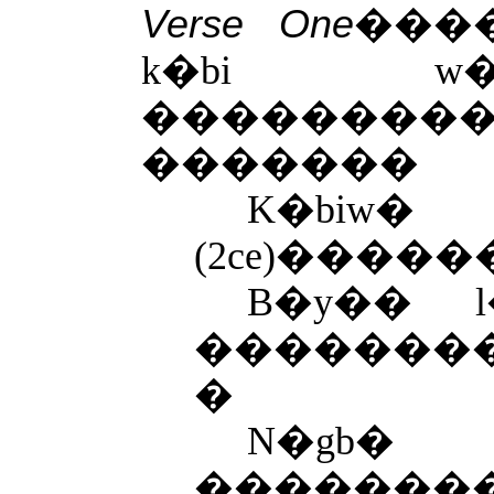
Verse One
���
k�bi 
��������
�������
K�biw�
(
2ce)
�����
B�y�� 
�������
�
N�gb�
�������