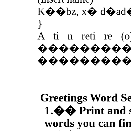
K��bz, x� d�a
}
A ti n reti 
����
��������
Greetings Word S
1.�� Print and s
words you can fin