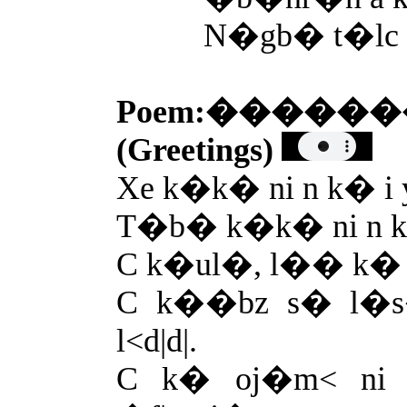
N�gb� t�lc
Poem:����
(Greetings)
Xe k�k� ni n k� i 
T�b� k�k� ni n 
C k�ul�, l�� k�
C k��bz s� l�s
l<d|d|.
C k� oj�m< ni