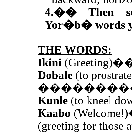
4.�� Then s
Yor�b� words yo
THE WORDS:
Ikini
(Greetin
Dobale
(to prostrate
��������
Kunle
(to kneel do
Kaabo
(Welcome!)
(greeting for t