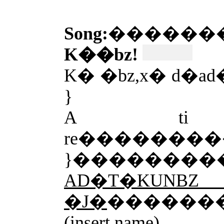
Song:
������
K��bz!
K� �bz,x� d�a
}
A ti
re�������
}
��������
AD�T�K
�J�
������
(insert name)