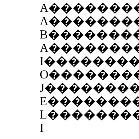
A�������
A�������
B�������
A�������
I�������
O�������
J�������
E�������
L�������
I