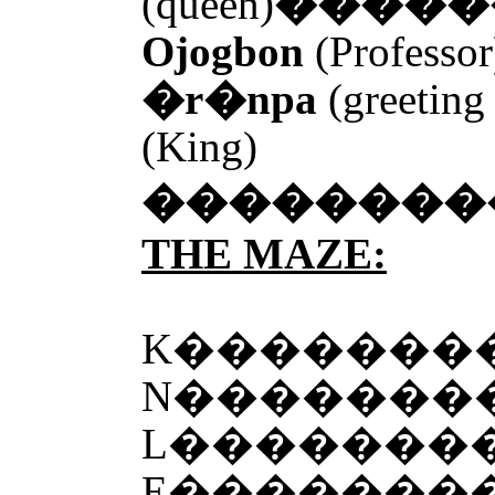
(queen)
�����
Ojogbon
(Professor
�r�npa
(greeting
(King)
��������
THE MAZE:
K�������
N�������
L�������
E�������