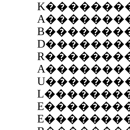
K�������
A�������
B��������
D�������
R�������
A�������
U�������
L�������
E�������
E�������