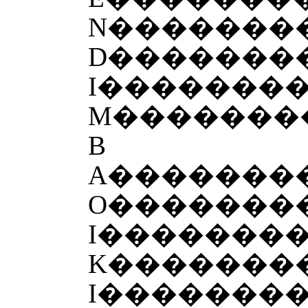
N�������
D�������
I�������
M�������
B
A�������
O��������
I�������
K�������
I�������