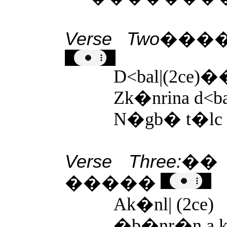
Verse Two
�����
D<bal|
(2ce)
�
Zk�nrina d<ba
N�gb� t�lc
Verse Three:
�� 
�����
A
k�nl|
(2ce)
�b�nr�n a k