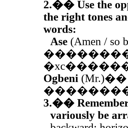
2.�� Use the opp
the right tones an
words:
Ase
(Amen / so b
��������
�xc�����
Ogbeni
(Mr.)��
�������
3.�� Remember, 
variously be ar
backward; horizon