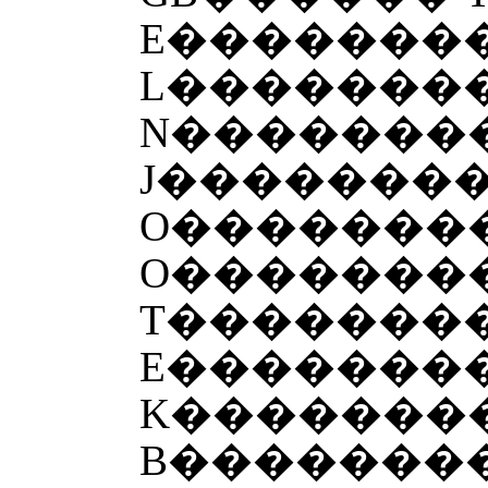
E�������
L�������
N�������
J�������
O��������
O�������
T�������
E��������
K�������
B�������