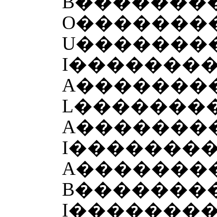
B��������
O�������
U�������
I�������
A�������
L�������
A�������
I�������
A��������
B�������
I�������