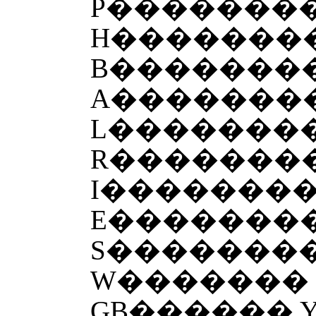
P�������
H�������
B�������
A��������
L�������
R�������
I�������
E�������
S�������
W�������
GB������ 