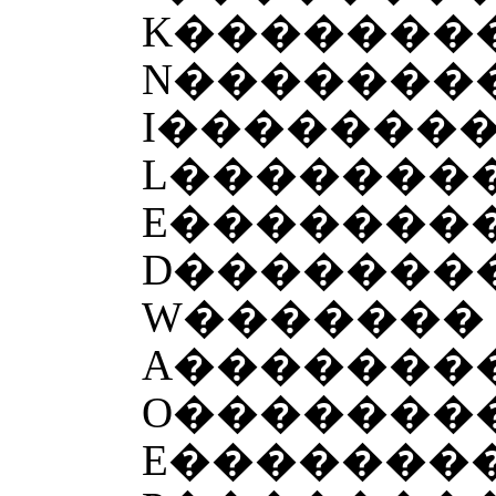
K�������
N�������
I�������
L�������
E�������
D�������
W������� 
A�������
O�������
E�������