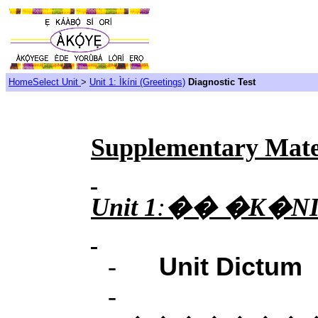
Home
Select Unit
>
Unit 1: Ìkíni (Greetings)
Diagnostic Test
Supplementary Mate
Unit 1
:
�� �K�NI
-
Unit Dictum
-