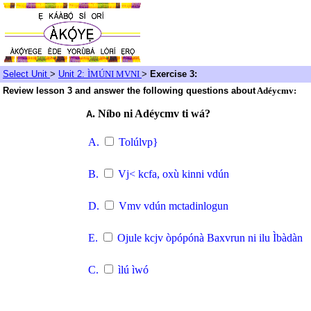
Select Unit
>
Unit 2:
ÌMÚNI MVNI
>
Exercise 3:
Review lesson 3 and answer the following questions about
Adéycmv:
.
Níbo ni Adéycmv ti wá?
A
A.
Tolúlvp}
B.
Vj< kcfa, oxù kinni vdún
D.
Vmv vdún mctadinlogun
E.
Ojule kcjv òpópónà Baxvrun ni ilu Ìbàdàn
C.
ìlú ìwó