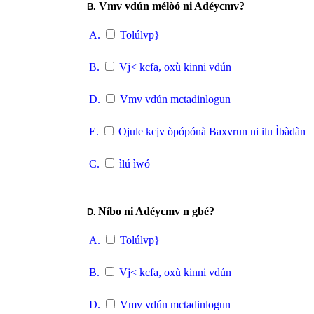
Vmv vdún mélòó ni Adéycmv?
B.
A.
Tolúlvp}
B.
Vj< kcfa, oxù kinni vdún
D.
Vmv vdún mctadinlogun
E.
Ojule kcjv òpópónà Baxvrun ni ilu Ìbàdàn
C.
ìlú ìwó
Níbo ni Adéycmv n gbé?
D.
A.
Tolúlvp}
B.
Vj< kcfa, oxù kinni vdún
D.
Vmv vdún mctadinlogun