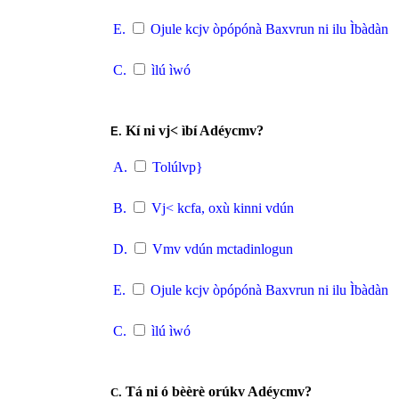
E.
Ojule kcjv òpópónà Baxvrun ni ilu Ìbàdàn
C.
ìlú ìwó
Kí ni vj< ìbí Adéycmv?
E.
A.
Tolúlvp}
B.
Vj< kcfa, oxù kinni vdún
D.
Vmv vdún mctadinlogun
E.
Ojule kcjv òpópónà Baxvrun ni ilu Ìbàdàn
C.
ìlú ìwó
Tá ni ó bèèrè orúkv Adéycmv?
C
.