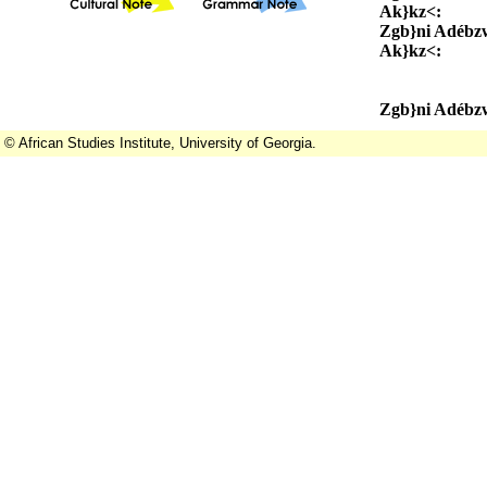
Ak}kz<:
B}|
Zgb}ni Adébz
Ak}kz<:
Mo n
rúla kan,
Ogún d<là
Zgb}ni Adébz
© African Studies Institute, University of Georgia.