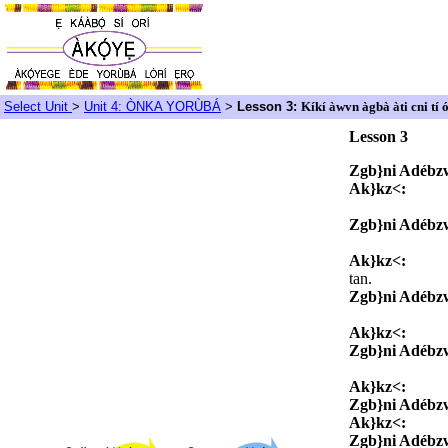
Select Unit
>
Unit 4: ÒNKA YORÙBÁ
>
Lesson 3:
Kíkí àwvn àgbà àti cni tí ó
Lesson 3 N
Zgb}ni Adébz
Ak}kz<:
Kíl
Mo ní kílá
Zgb}ni Adébz
Sáà mél
Ak}kz<:
Gbog
tan.
Zgb}ni Adébz
Ak}kz< m
Ak}kz<:
Àwa 
Zgb}ni Adébz
Xé o lè
Ak}kz<:
Kí 
Zgb}ni Adébz
Ak}kz<:
Àp
Zgb}ni Adébz