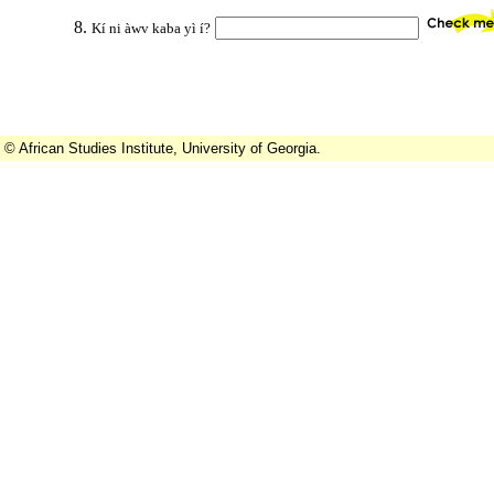
8.
Kí ni àwv kaba yì í?
© African Studies Institute, University of Georgia.