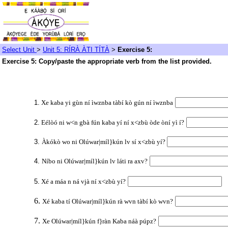
Select Unit
>
Unit 5: RÍRÀ ÀTI TÍTÀ
>
Exercise 5:
Exercise 5: Copy/paste the appropriate verb from the list provided.
1.
Xe kaba yi gùn ní ìwznba tàbí kò gún ní ìwznba
2.
Eélòó ni w<n gbà fún kaba yí ní x<zbù òde òní yì í?
3.
Àkókò wo ni Olúwar|míl}kún lv sí x<zbù yí?
4.
Níbo ni Olúwar|míl}kún lv láti ra axv?
5.
Xé a máa n ná vjà ní x<zbù yí?
6.
Xé kaba tí Olúwar|míl}kún rà wvn tàbí kò wvn?
7.
Xe Olúwar|míl}kún f}ràn Kaba náà púpz?