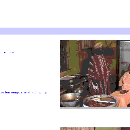
jc Yorùbá
xe fún oúnjc sísè àti oúnjc jíjc