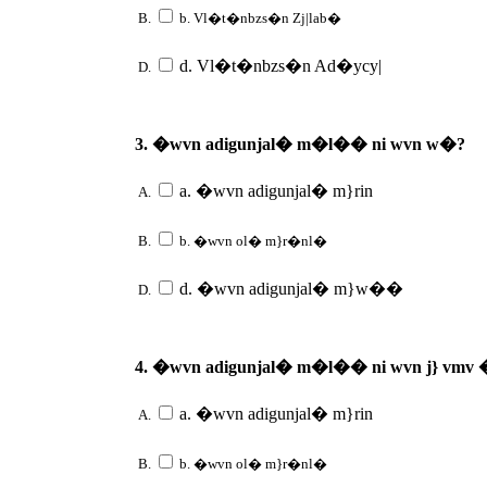
B.
b. Vl�t�nbzs�n Zj|lab�
d. Vl�t�nbzs�n Ad�ycy|
D.
3. �wvn adigunjal� m�l�� ni wvn w�?
a. �wvn adigunjal� m}rin
A.
B.
b. �wvn ol� m}r�nl�
d. �wvn adigunjal� m}w��
D.
4. �wvn adigunjal� m�l�� ni wvn j} vmv
a. �wvn adigunjal� m}rin
A.
B.
b. �wvn ol� m}r�nl�