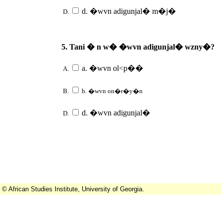
d. �wvn adigunjal� m�j�
D.
5. Tani � n w� �wvn adigunjal� wzny�?
a. �wvn ol<p��
A.
B.
b. �wvn on�r�y�n
d. �wvn adigunjal�
D.
© African Studies Institute, University of Georgia.