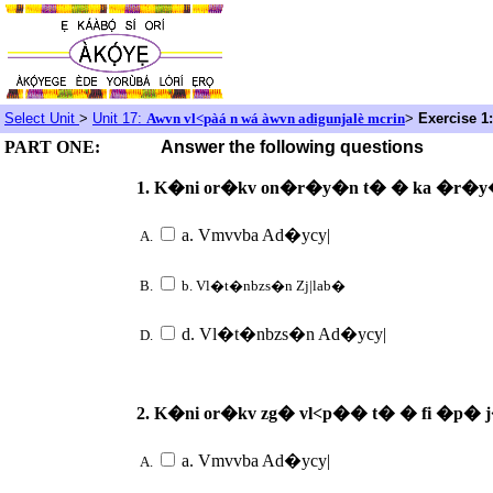
Select Unit
>
Unit 17:
Awvn vl<pàá n wá àwvn adigunjalè mcrin
>
Exercise 1:
PART ONE:
Answer the following questions
1. K�ni or�kv on�r�y�n t� � ka �r�
a. Vmvvba Ad�ycy|
A.
B.
b. Vl�t�nbzs�n Zj|lab�
d. Vl�t�nbzs�n Ad�ycy|
D.
2. K�ni or�kv zg� vl<p�� t� � fi �p� 
a. Vmvvba Ad�ycy|
A.