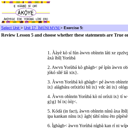
Select Unit
>
Unit 17:
ÌMÚNI MVNI
>
Exercise 5:
Review Lesson 5 and choose whether these statements are True or
1. Ààyè kò sí fún àwvn obìnrin láti xe zpzlv
àxà ìbíl| Yorùbá
2. Awvn Yorùbá kò gbàgb< pé ìpín àwvn obìn
jókó sílé láì xix}.
3.
Àwvn Yorùbá kò gbàgb< pé àwvn obìnrin
ix} alágbára oríxiríxi bíi ix} vdc àti ix} ológ
4.
Àwvn obìnrin Yorùbá kò ní oríxii ix} tí 
g}g} bí ix| òòj<.
5. Kódà (in fact), àwvn obìnrin nínú àxa ìbíl
ipa kankan nínu ix} àgb| tàbí nínu èto pípèsè
6
.
Ìgbàgb< àwvn Yorùbá nígbà kan rí ni wípé 