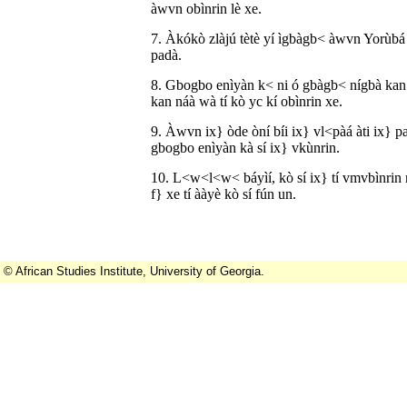
àwvn obìnrin lè xe.
7. Àkókò zlàjú tètè yí ìgbàgb< àwvn Yorùbá 
padà.
8. Gbogbo enìyàn k< ni ó gbàgb< nígbà kan 
kan náà wà tí kò yc kí obìnrin xe.
9. Àwvn ix} òde òní bíi ix} vl<pàá àti ix} p
gbogbo enìyàn kà sí ix} vkùnrin.
10. L<w<l<w< báyìí, kò sí ix} tí vmvbìnrin 
f} xe tí ààyè kò sí fún un.
© African Studies Institute, University of Georgia.